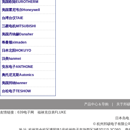
英国欧陆EUROTHERM
美国霍尼韦尔Honeywell
台湾台仪TAIE
三菱电机MITSUBISHI
美国丹纳赫Danaher
希曼顿ximaden
日本北阳HOKUYO
汉美hanmei
安东电子ANTHONE
奥托尼克斯Autonics
美国邦纳banner
台松电子TESHOW
产品中心＆导购
|
关于邦
友情链接：639电子网 福禄克仪表FLUKE
日本岛电（
© 杭州邦硕电子有限公司 www.
地 址: 杭州市余杭区博园路1号杭州电子市场西区3楼3D115,3C060 商务电话: 0571