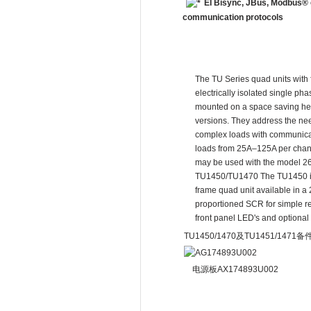
EI Bisync, JBus, Modbus® 
communication protocols
The TU Series quad units with
electrically isolated single p
mounted on a space saving heat
versions. They address the nee
complex loads with communica
loads from 25A–125A per chan
may be used with the model 26
TU1450/TU1470
The TU1450 i
frame quad unit available in a 
proportioned SCR for simple res
front panel LED's and optiona
TU1450/1470及TU1451/1471备
电源板AX174893U002