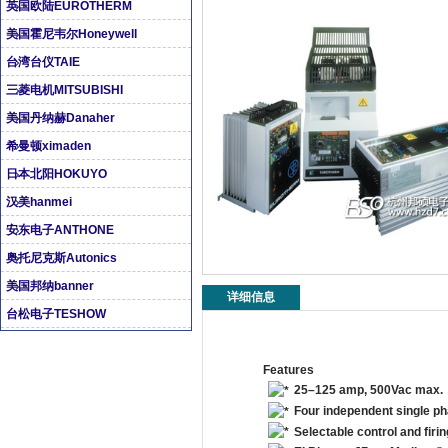
英国欧陆EUROTHERM
美国霍尼韦尔Honeywell
台湾台仪TAIE
三菱电机MITSUBISHI
美国丹纳赫Danaher
希曼顿ximaden
日本北阳HOKUYO
汉美hanmei
安东电子ANTHONE
奥托尼克斯Autonics
美国邦纳banner
详细信息
台松电子TESHOW
Features
25–125 amp, 500Vac max.
Four independent single p
Selectable control and fir