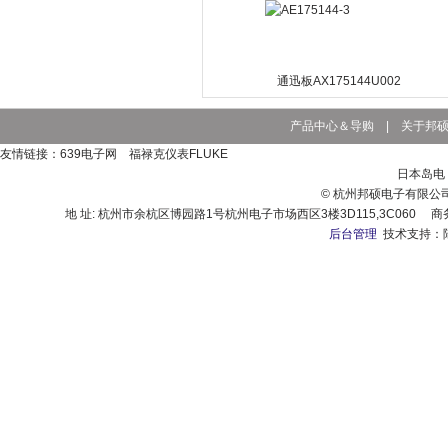
通迅板AX175144U002
产品中心＆导购
|
关于邦
友情链接：639电子网 福禄克仪表FLUKE
日本岛电（
© 杭州邦硕电子有限公司 www.
地 址: 杭州市余杭区博园路1号杭州电子市场西区3楼3D115,3C060 商务电话: 0571
后台管理
技术支持：陆